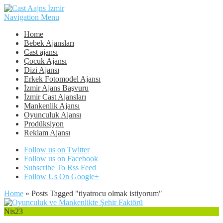
Navigation Menu
Home
Bebek Ajansları
Cast ajansı
Çocuk Ajansı
Dizi Ajansı
Erkek Fotomodel Ajansı
İzmir Ajans Başvuru
İzmir Cast Ajansları
Mankenlik Ajansı
Oyunculuk Ajansı
Prodüksiyon
Reklam Ajansı
Follow us on Twitter
Follow us on Facebook
Subscribe To Rss Feed
Follow Us On Google+
Home
»
Posts Tagged
"
tiyatrocu olmak istiyorum"
Nis
23