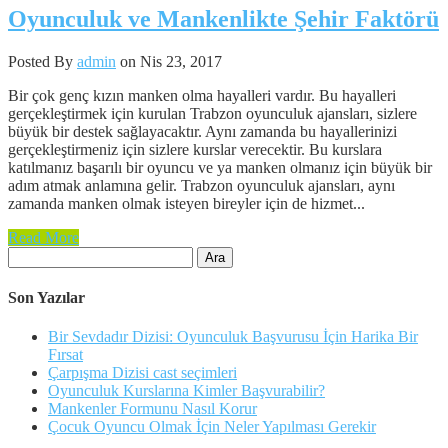
Oyunculuk ve Mankenlikte Şehir Faktörü
Posted By
admin
on Nis 23, 2017
Bir çok genç kızın manken olma hayalleri vardır. Bu hayalleri
gerçekleştirmek için kurulan Trabzon oyunculuk ajansları, sizlere
büyük bir destek sağlayacaktır. Aynı zamanda bu hayallerinizi
gerçekleştirmeniz için sizlere kurslar verecektir. Bu kurslara
katılmanız başarılı bir oyuncu ve ya manken olmanız için büyük bir
adım atmak anlamına gelir. Trabzon oyunculuk ajansları, aynı
zamanda manken olmak isteyen bireyler için de hizmet...
Read More
Arama:
Son Yazılar
Bir Sevdadır Dizisi: Oyunculuk Başvurusu İçin Harika Bir
Fırsat
Çarpışma Dizisi cast seçimleri
Oyunculuk Kurslarına Kimler Başvurabilir?
Mankenler Formunu Nasıl Korur
Çocuk Oyuncu Olmak İçin Neler Yapılması Gerekir