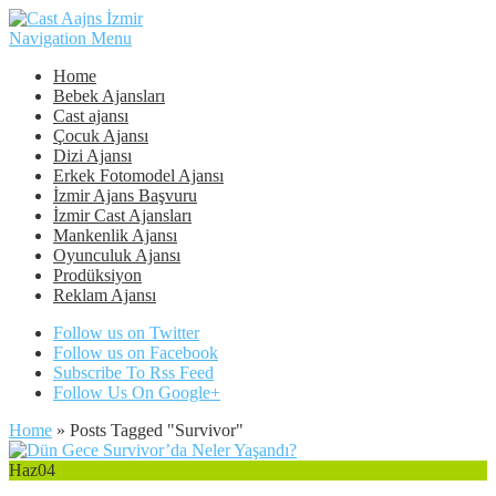
Navigation Menu
Home
Bebek Ajansları
Cast ajansı
Çocuk Ajansı
Dizi Ajansı
Erkek Fotomodel Ajansı
İzmir Ajans Başvuru
İzmir Cast Ajansları
Mankenlik Ajansı
Oyunculuk Ajansı
Prodüksiyon
Reklam Ajansı
Follow us on Twitter
Follow us on Facebook
Subscribe To Rss Feed
Follow Us On Google+
Home
»
Posts Tagged
"
Survivor"
Haz
04