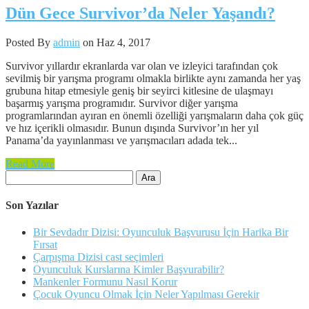
Dün Gece Survivor’da Neler Yaşandı?
Posted By
admin
on Haz 4, 2017
Survivor yıllardır ekranlarda var olan ve izleyici tarafından çok
sevilmiş bir yarışma programı olmakla birlikte aynı zamanda her yaş
grubuna hitap etmesiyle geniş bir seyirci kitlesine de ulaşmayı
başarmış yarışma programıdır. Survivor diğer yarışma
programlarından ayıran en önemli özelliği yarışmaların daha çok güç
ve hız içerikli olmasıdır. Bunun dışında Survivor’ın her yıl
Panama’da yayınlanması ve yarışmacıları adada tek...
Read More
Arama:
Son Yazılar
Bir Sevdadır Dizisi: Oyunculuk Başvurusu İçin Harika Bir
Fırsat
Çarpışma Dizisi cast seçimleri
Oyunculuk Kurslarına Kimler Başvurabilir?
Mankenler Formunu Nasıl Korur
Çocuk Oyuncu Olmak İçin Neler Yapılması Gerekir