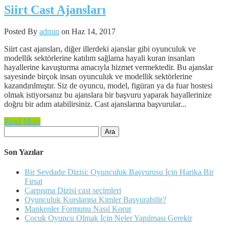
Siirt Cast Ajansları
Posted By
admin
on Haz 14, 2017
Siirt cast ajansları, diğer illerdeki ajanslar gibi oyunculuk ve
modellik sektörlerine katılım sağlama hayali kuran insanları
hayallerine kavuşturma amacıyla hizmet vermektedir. Bu ajanslar
sayesinde birçok insan oyunculuk ve modellik sektörlerine
kazandırılmıştır. Siz de oyuncu, model, figüran ya da fuar hostesi
olmak istiyorsanız bu ajanslara bir başvuru yaparak hayallerinize
doğru bir adım atabilirsiniz. Cast ajanslarına başvurular...
Read More
Arama:
Son Yazılar
Bir Sevdadır Dizisi: Oyunculuk Başvurusu İçin Harika Bir
Fırsat
Çarpışma Dizisi cast seçimleri
Oyunculuk Kurslarına Kimler Başvurabilir?
Mankenler Formunu Nasıl Korur
Çocuk Oyuncu Olmak İçin Neler Yapılması Gerekir