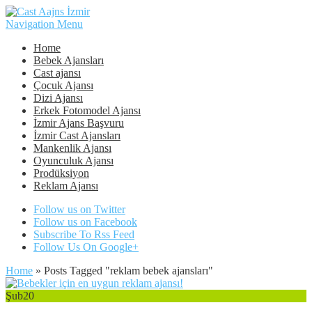
Navigation Menu
Home
Bebek Ajansları
Cast ajansı
Çocuk Ajansı
Dizi Ajansı
Erkek Fotomodel Ajansı
İzmir Ajans Başvuru
İzmir Cast Ajansları
Mankenlik Ajansı
Oyunculuk Ajansı
Prodüksiyon
Reklam Ajansı
Follow us on Twitter
Follow us on Facebook
Subscribe To Rss Feed
Follow Us On Google+
Home
»
Posts Tagged
"
reklam bebek ajansları"
Şub
20