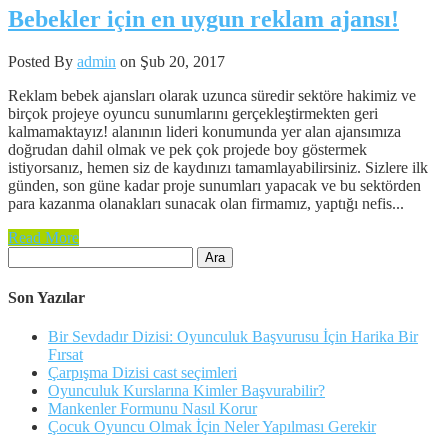
Bebekler için en uygun reklam ajansı!
Posted By
admin
on Şub 20, 2017
Reklam bebek ajansları olarak uzunca süredir sektöre hakimiz ve
birçok projeye oyuncu sunumlarını gerçekleştirmekten geri
kalmamaktayız! alanının lideri konumunda yer alan ajansımıza
doğrudan dahil olmak ve pek çok projede boy göstermek
istiyorsanız, hemen siz de kaydınızı tamamlayabilirsiniz. Sizlere ilk
günden, son güne kadar proje sunumları yapacak ve bu sektörden
para kazanma olanakları sunacak olan firmamız, yaptığı nefis...
Read More
Arama:
Son Yazılar
Bir Sevdadır Dizisi: Oyunculuk Başvurusu İçin Harika Bir
Fırsat
Çarpışma Dizisi cast seçimleri
Oyunculuk Kurslarına Kimler Başvurabilir?
Mankenler Formunu Nasıl Korur
Çocuk Oyuncu Olmak İçin Neler Yapılması Gerekir