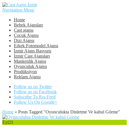
Navigation Menu
Home
Bebek Ajansları
Cast ajansı
Çocuk Ajansı
Dizi Ajansı
Erkek Fotomodel Ajansı
İzmir Ajans Başvuru
İzmir Cast Ajansları
Mankenlik Ajansı
Oyunculuk Ajansı
Prodüksiyon
Reklam Ajansı
Follow us on Twitter
Follow us on Facebook
Subscribe To Rss Feed
Follow Us On Google+
Home
»
Posts Tagged
"
Oyunculukta Dinletme Ve kabul Görme"
Eyl
21