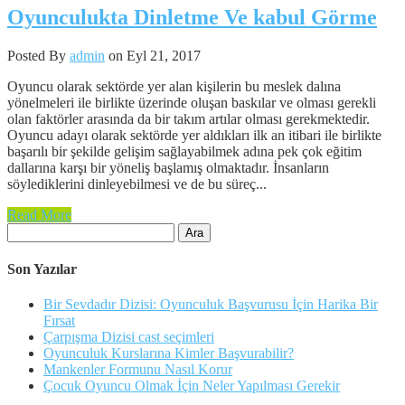
Oyunculukta Dinletme Ve kabul Görme
Posted By
admin
on Eyl 21, 2017
Oyuncu olarak sektörde yer alan kişilerin bu meslek dalına
yönelmeleri ile birlikte üzerinde oluşan baskılar ve olması gerekli
olan faktörler arasında da bir takım artılar olması gerekmektedir.
Oyuncu adayı olarak sektörde yer aldıkları ilk an itibari ile birlikte
başarılı bir şekilde gelişim sağlayabilmek adına pek çok eğitim
dallarına karşı bir yöneliş başlamış olmaktadır. İnsanların
söylediklerini dinleyebilmesi ve de bu süreç...
Read More
Arama:
Son Yazılar
Bir Sevdadır Dizisi: Oyunculuk Başvurusu İçin Harika Bir
Fırsat
Çarpışma Dizisi cast seçimleri
Oyunculuk Kurslarına Kimler Başvurabilir?
Mankenler Formunu Nasıl Korur
Çocuk Oyuncu Olmak İçin Neler Yapılması Gerekir