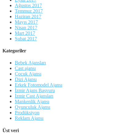
Ağustos 2017
Temmuz 2017
Haziran 2017
Mayıs 2017
Nisan 2017
Mart 2017
Şubat 2017
Kategoriler
Bebek Ajansları
Cast ajansı
Çocuk Ajansı
Dizi Ajansı
Erkek Fotomodel Ajansı
İzmir Ajans Başvuru
İzmir Cast Ajansları
Mankenlik Ajansı
Oyunculuk Ajansı
Prodüksiyon
Reklam Ajansı
Üst veri