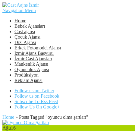
Navigation Menu
Home
Bebek Ajansları
Cast ajansı
Çocuk Ajansı
Dizi Ajansı
Erkek Fotomodel Ajansı
İzmir Ajans Başvuru
İzmir Cast Ajansları
Mankenlik Ajansı
Oyunculuk Ajansı
Prodüksiyon
Reklam Ajansı
Follow us on Twitter
Follow us on Facebook
Subscribe To Rss Feed
Follow Us On Google+
Home
»
Posts Tagged
"
oyuncu olma şartları"
Ağu
16