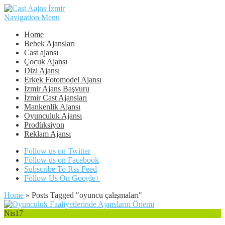
Navigation Menu
Home
Bebek Ajansları
Cast ajansı
Çocuk Ajansı
Dizi Ajansı
Erkek Fotomodel Ajansı
İzmir Ajans Başvuru
İzmir Cast Ajansları
Mankenlik Ajansı
Oyunculuk Ajansı
Prodüksiyon
Reklam Ajansı
Follow us on Twitter
Follow us on Facebook
Subscribe To Rss Feed
Follow Us On Google+
Home
»
Posts Tagged
"
oyuncu çalışmaları"
Nis
17