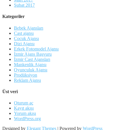
Şubat 2017
Kategoriler
Bebek Ajansları
Cast ajansı
Çocuk Ajansı
Dizi Ajansı
Erkek Fotomodel Ajansı
İzmir Ajans Başvuru
İzmir Cast Ajansları
Mankenlik Ajansı
Oyunculuk Ajansı
Prodüksiyon
Reklam Ajansı
Üst veri
Oturum aç
Kayıt akışı
Yorum akışı
WordPress.org
Designed by
Elegant Themes
| Powered by
WordPress