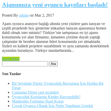
Ajansımıza yeni oyuncu kayıtları başladı!
Posted By
admin
on Mar 2, 2017
Ajans oyuncu aranıyor başlığı altında yeni yüzlere şans tanıyan ve
çeşitli projelerde boy gösterme imkanları tanıyan ajansımıza hemen
dahil olmak ister misiniz? Türkiye’nin tartışmasız en iyi ajansı
konumunda yer alan firmamız, tamamen çözüme dayalı yaptığı
çalışmalar ile beraber alanının lideri konumunda yer almaktadır.
Sizleri en kaliteli projelere sunabilmek ve aynı zamanda desteklemek
açısından buradayız. Türkiye standartlarında...
Read More
Arama:
Son Yazılar
Bir Sevdadır Dizisi: Oyunculuk Başvurusu İçin Harika Bir
Fırsat
Çarpışma Dizisi cast seçimleri
Oyunculuk Kurslarına Kimler Başvurabilir?
Mankenler Formunu Nasıl Korur
Çocuk Oyuncu Olmak İçin Neler Yapılması Gerekir