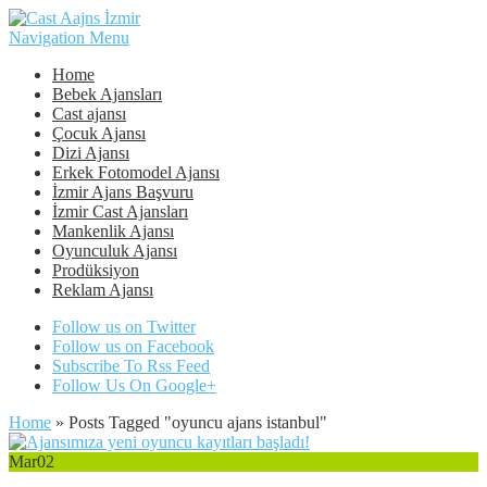
Navigation Menu
Home
Bebek Ajansları
Cast ajansı
Çocuk Ajansı
Dizi Ajansı
Erkek Fotomodel Ajansı
İzmir Ajans Başvuru
İzmir Cast Ajansları
Mankenlik Ajansı
Oyunculuk Ajansı
Prodüksiyon
Reklam Ajansı
Follow us on Twitter
Follow us on Facebook
Subscribe To Rss Feed
Follow Us On Google+
Home
»
Posts Tagged
"
oyuncu ajans istanbul"
Mar
02