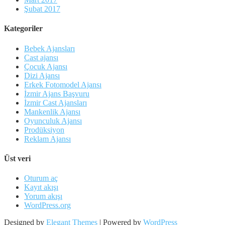
Şubat 2017
Kategoriler
Bebek Ajansları
Cast ajansı
Çocuk Ajansı
Dizi Ajansı
Erkek Fotomodel Ajansı
İzmir Ajans Başvuru
İzmir Cast Ajansları
Mankenlik Ajansı
Oyunculuk Ajansı
Prodüksiyon
Reklam Ajansı
Üst veri
Oturum aç
Kayıt akışı
Yorum akışı
WordPress.org
Designed by
Elegant Themes
| Powered by
WordPress