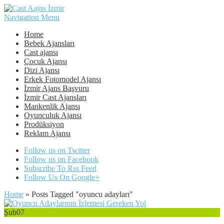
Navigation Menu
Home
Bebek Ajansları
Cast ajansı
Çocuk Ajansı
Dizi Ajansı
Erkek Fotomodel Ajansı
İzmir Ajans Başvuru
İzmir Cast Ajansları
Mankenlik Ajansı
Oyunculuk Ajansı
Prodüksiyon
Reklam Ajansı
Follow us on Twitter
Follow us on Facebook
Subscribe To Rss Feed
Follow Us On Google+
Home
»
Posts Tagged
"
oyuncu adayları"
Şub
07