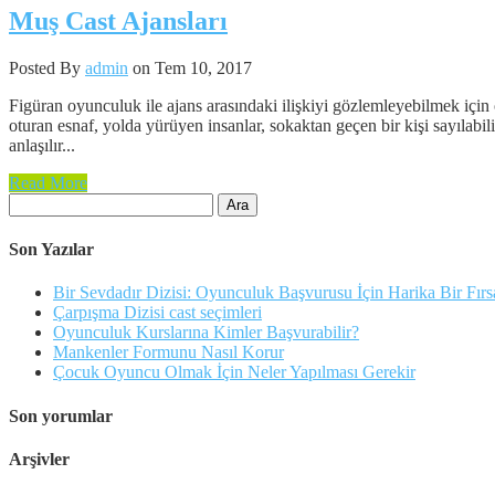
Muş Cast Ajansları
Posted By
admin
on Tem 10, 2017
Figüran oyunculuk ile ajans arasındaki ilişkiyi gözlemleyebilmek için 
oturan esnaf, yolda yürüyen insanlar, sokaktan geçen bir kişi sayılabi
anlaşılır...
Read More
Arama:
Son Yazılar
Bir Sevdadır Dizisi: Oyunculuk Başvurusu İçin Harika Bir Fırs
Çarpışma Dizisi cast seçimleri
Oyunculuk Kurslarına Kimler Başvurabilir?
Mankenler Formunu Nasıl Korur
Çocuk Oyuncu Olmak İçin Neler Yapılması Gerekir
Son yorumlar
Arşivler