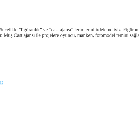
öncelikle ”figüranlık” ve ”cast ajansı” terimlerini irdelemeliyiz. Figür
lir. Muş Cast ajansı ile projelere oyuncu, manken, fotomodel temini sağl
at