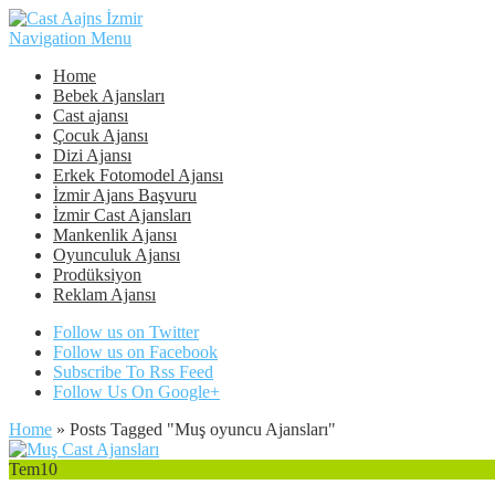
Navigation Menu
Home
Bebek Ajansları
Cast ajansı
Çocuk Ajansı
Dizi Ajansı
Erkek Fotomodel Ajansı
İzmir Ajans Başvuru
İzmir Cast Ajansları
Mankenlik Ajansı
Oyunculuk Ajansı
Prodüksiyon
Reklam Ajansı
Follow us on Twitter
Follow us on Facebook
Subscribe To Rss Feed
Follow Us On Google+
Home
»
Posts Tagged
"
Muş oyuncu Ajansları"
Tem
10