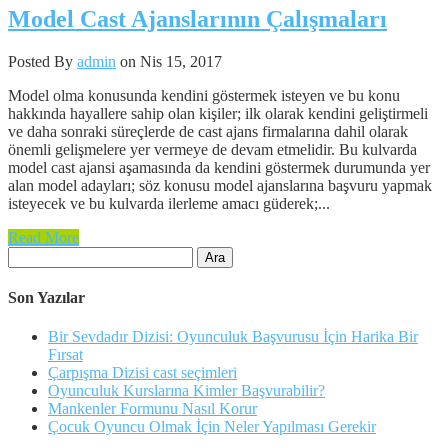
Model Cast Ajanslarının Çalışmaları
Posted By
admin
on Nis 15, 2017
Model olma konusunda kendini göstermek isteyen ve bu konu
hakkında hayallere sahip olan kişiler; ilk olarak kendini geliştirmeli
ve daha sonraki süreçlerde de cast ajans firmalarına dahil olarak
önemli gelişmelere yer vermeye de devam etmelidir. Bu kulvarda
model cast ajansi aşamasında da kendini göstermek durumunda yer
alan model adayları; söz konusu model ajanslarına başvuru yapmak
isteyecek ve bu kulvarda ilerleme amacı güderek;...
Read More
Arama:
Son Yazılar
Bir Sevdadır Dizisi: Oyunculuk Başvurusu İçin Harika Bir
Fırsat
Çarpışma Dizisi cast seçimleri
Oyunculuk Kurslarına Kimler Başvurabilir?
Mankenler Formunu Nasıl Korur
Çocuk Oyuncu Olmak İçin Neler Yapılması Gerekir