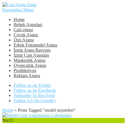
Navigation Menu
Home
Bebek Ajansları
Cast ajansı
Çocuk Ajansı
Dizi Ajansı
Erkek Fotomodel Ajansı
İzmir Ajans Başvuru
İzmir Cast Ajansları
Mankenlik Ajansı
Oyunculuk Ajansı
Prodüksiyon
Reklam Ajansı
Follow us on Twitter
Follow us on Facebook
Subscribe To Rss Feed
Follow Us On Google+
Home
»
Posts Tagged
"
model seçmeleri"
Nis
15