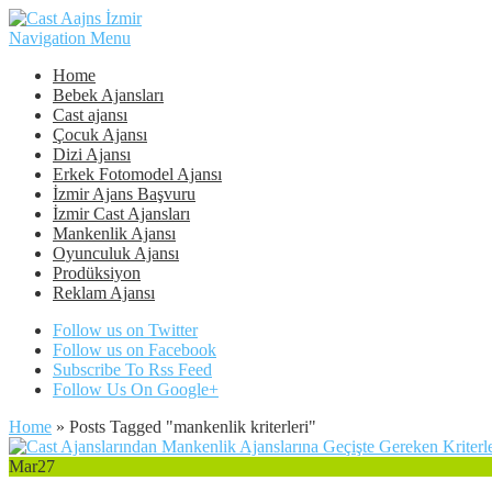
Navigation Menu
Home
Bebek Ajansları
Cast ajansı
Çocuk Ajansı
Dizi Ajansı
Erkek Fotomodel Ajansı
İzmir Ajans Başvuru
İzmir Cast Ajansları
Mankenlik Ajansı
Oyunculuk Ajansı
Prodüksiyon
Reklam Ajansı
Follow us on Twitter
Follow us on Facebook
Subscribe To Rss Feed
Follow Us On Google+
Home
»
Posts Tagged
"
mankenlik kriterleri"
Mar
27