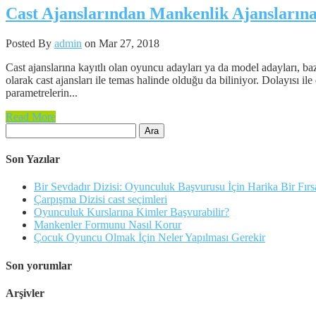
Cast Ajanslarından Mankenlik Ajanslarına
Posted By
admin
on Mar 27, 2018
Cast ajanslarına kayıtlı olan oyuncu adayları ya da model adayları, ba
olarak cast ajansları ile temas halinde olduğu da biliniyor. Dolayısı il
parametrelerin...
Read More
Arama:
Son Yazılar
Bir Sevdadır Dizisi: Oyunculuk Başvurusu İçin Harika Bir Fırs
Çarpışma Dizisi cast seçimleri
Oyunculuk Kurslarına Kimler Başvurabilir?
Mankenler Formunu Nasıl Korur
Çocuk Oyuncu Olmak İçin Neler Yapılması Gerekir
Son yorumlar
Arşivler