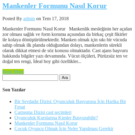
Mankenler Formunu Nasıl Korur
Posted By
admin
on Tem 17, 2018
Mankenler Formunu Nasıl Korur Mankenlik mesleğinin her açıdan
zor olması sağlık ve form koruma açısından da birkaç çeşit fikirler
ile kolaya dönüştürülmektedir. Manken olmak için sıkı bir vücuda
sahip olmak ilk planda olduğundan dolayı, mankenlerin sürekli
olarak dikkat etmesi de söz konusu olmaktadır. Cast ajans başvuru
hakkında bilgiler yazı devamında. Vücut ölçüleri, Pürüzsüz ten ve
doğal ten rengi, İdeal boy gibi özellikler...
Read More
Arama:
Son Yazılar
Bir Sevdadır Dizisi: Oyunculuk Başvurusu İçin Harika Bir
Fırsat
Çarpışma Dizisi cast seçimleri
Oyunculuk Kurslarına Kimler Başvurabilir?
Mankenler Formunu Nasıl Korur
Çocuk Oyuncu Olmak İçin Neler Yapılması Gerekir