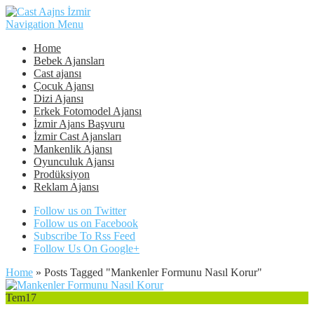
Navigation Menu
Home
Bebek Ajansları
Cast ajansı
Çocuk Ajansı
Dizi Ajansı
Erkek Fotomodel Ajansı
İzmir Ajans Başvuru
İzmir Cast Ajansları
Mankenlik Ajansı
Oyunculuk Ajansı
Prodüksiyon
Reklam Ajansı
Follow us on Twitter
Follow us on Facebook
Subscribe To Rss Feed
Follow Us On Google+
Home
»
Posts Tagged
"
Mankenler Formunu Nasıl Korur"
Tem
17