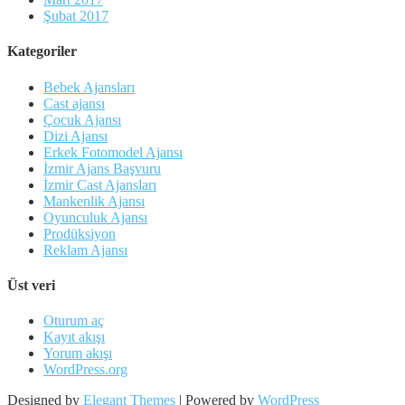
Şubat 2017
Kategoriler
Bebek Ajansları
Cast ajansı
Çocuk Ajansı
Dizi Ajansı
Erkek Fotomodel Ajansı
İzmir Ajans Başvuru
İzmir Cast Ajansları
Mankenlik Ajansı
Oyunculuk Ajansı
Prodüksiyon
Reklam Ajansı
Üst veri
Oturum aç
Kayıt akışı
Yorum akışı
WordPress.org
Designed by
Elegant Themes
| Powered by
WordPress