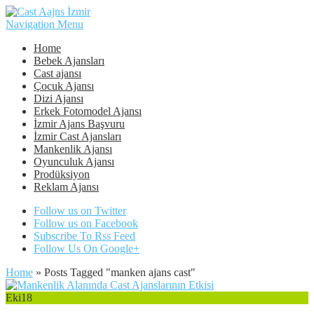
Navigation Menu
Home
Bebek Ajansları
Cast ajansı
Çocuk Ajansı
Dizi Ajansı
Erkek Fotomodel Ajansı
İzmir Ajans Başvuru
İzmir Cast Ajansları
Mankenlik Ajansı
Oyunculuk Ajansı
Prodüksiyon
Reklam Ajansı
Follow us on Twitter
Follow us on Facebook
Subscribe To Rss Feed
Follow Us On Google+
Home
»
Posts Tagged
"
manken ajans cast"
Eki
18