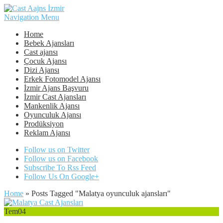
Navigation Menu
Home
Bebek Ajansları
Cast ajansı
Çocuk Ajansı
Dizi Ajansı
Erkek Fotomodel Ajansı
İzmir Ajans Başvuru
İzmir Cast Ajansları
Mankenlik Ajansı
Oyunculuk Ajansı
Prodüksiyon
Reklam Ajansı
Follow us on Twitter
Follow us on Facebook
Subscribe To Rss Feed
Follow Us On Google+
Home
»
Posts Tagged
"
Malatya oyunculuk ajansları"
Tem
04