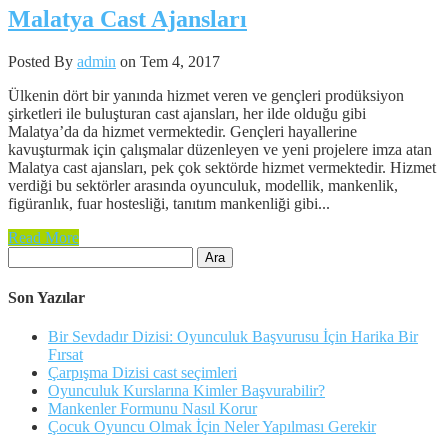
Malatya Cast Ajansları
Posted By
admin
on Tem 4, 2017
Ülkenin dört bir yanında hizmet veren ve gençleri prodüksiyon
şirketleri ile buluşturan cast ajansları, her ilde olduğu gibi
Malatya’da da hizmet vermektedir. Gençleri hayallerine
kavuşturmak için çalışmalar düzenleyen ve yeni projelere imza atan
Malatya cast ajansları, pek çok sektörde hizmet vermektedir. Hizmet
verdiği bu sektörler arasında oyunculuk, modellik, mankenlik,
figüranlık, fuar hostesliği, tanıtım mankenliği gibi...
Read More
Arama:
Son Yazılar
Bir Sevdadır Dizisi: Oyunculuk Başvurusu İçin Harika Bir
Fırsat
Çarpışma Dizisi cast seçimleri
Oyunculuk Kurslarına Kimler Başvurabilir?
Mankenler Formunu Nasıl Korur
Çocuk Oyuncu Olmak İçin Neler Yapılması Gerekir