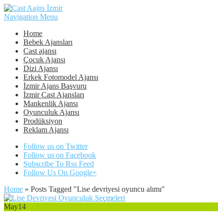
Navigation Menu
Home
Bebek Ajansları
Cast ajansı
Çocuk Ajansı
Dizi Ajansı
Erkek Fotomodel Ajansı
İzmir Ajans Başvuru
İzmir Cast Ajansları
Mankenlik Ajansı
Oyunculuk Ajansı
Prodüksiyon
Reklam Ajansı
Follow us on Twitter
Follow us on Facebook
Subscribe To Rss Feed
Follow Us On Google+
Home
»
Posts Tagged
"
Lise devriyesi oyuncu alımı"
May
14