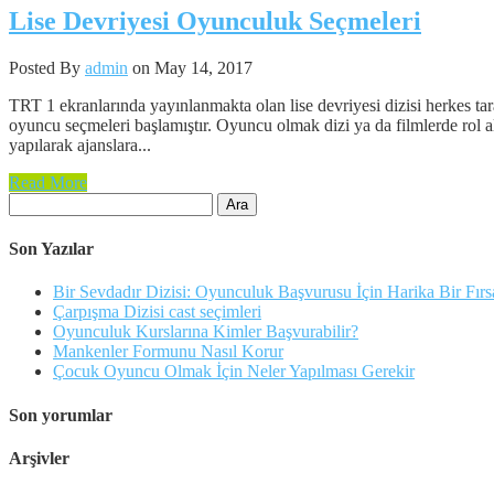
Lise Devriyesi Oyunculuk Seçmeleri
Posted By
admin
on May 14, 2017
TRT 1 ekranlarında yayınlanmakta olan lise devriyesi dizisi herkes tar
oyuncu seçmeleri başlamıştır. Oyuncu olmak dizi ya da filmlerde rol 
yapılarak ajanslara...
Read More
Arama:
Son Yazılar
Bir Sevdadır Dizisi: Oyunculuk Başvurusu İçin Harika Bir Fırs
Çarpışma Dizisi cast seçimleri
Oyunculuk Kurslarına Kimler Başvurabilir?
Mankenler Formunu Nasıl Korur
Çocuk Oyuncu Olmak İçin Neler Yapılması Gerekir
Son yorumlar
Arşivler