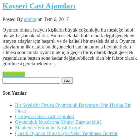
Kayseri Cast Ajansları
Posted By
admin
on Tem 6, 2017
Oyuncu olmak isteyen kişilerin büyük çoğunluğu bu mesleğe hobi
olarak başlamaktadırlar. Bu meslek dalı hobi olarak değil gerçekten
isteyen adaylar için başarılı ve de kaliteli bir meslek dalıdır. Oyuncu
adaylarının ilk olarak bu düşünceleri tam anlamıyla beyinlerinden
silmesi sonucunda oyunculuk için geçici bir iş olarak değil gelecek
yaşantılarını baştan sona kadar değiştirebilecek olan bir faktör olarak
görülmesi gerekmektedir....
Read More
Arama:
Son Yazılar
Bir Sevdadır Dizisi: Oyunculuk Başvurusu İçin Harika Bir
Fırsat
Çarpışma Dizisi cast seçimleri
Oyunculuk Kurslarına Kimler Başvurabilir?
Mankenler Formunu Nasıl Korur
Çocuk Oyuncu Olmak İçin Neler Yapılması Gerekir