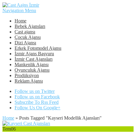
Navigation Menu
Home
Bebek Ajansları
Cast ajansı
Çocuk Ajansı
Dizi Ajansı
Erkek Fotomodel Ajansı
İzmir Ajans Başvuru
İzmir Cast Ajansları
Mankenlik Ajansı
Oyunculuk Ajansı
Prodüksiyon
Reklam Ajansı
Follow us on Twitter
Follow us on Facebook
Subscribe To Rss Feed
Follow Us On Google+
Home
»
Posts Tagged
"
Kayseri Modellik Ajansları"
Tem
06