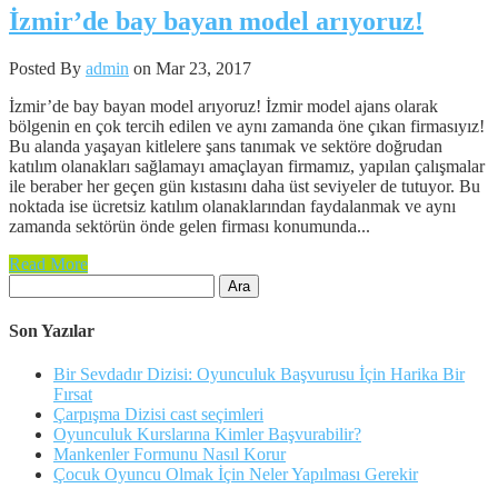
İzmir’de bay bayan model arıyoruz!
Posted By
admin
on Mar 23, 2017
İzmir’de bay bayan model arıyoruz! İzmir model ajans olarak
bölgenin en çok tercih edilen ve aynı zamanda öne çıkan firmasıyız!
Bu alanda yaşayan kitlelere şans tanımak ve sektöre doğrudan
katılım olanakları sağlamayı amaçlayan firmamız, yapılan çalışmalar
ile beraber her geçen gün kıstasını daha üst seviyeler de tutuyor. Bu
noktada ise ücretsiz katılım olanaklarından faydalanmak ve aynı
zamanda sektörün önde gelen firması konumunda...
Read More
Arama:
Son Yazılar
Bir Sevdadır Dizisi: Oyunculuk Başvurusu İçin Harika Bir
Fırsat
Çarpışma Dizisi cast seçimleri
Oyunculuk Kurslarına Kimler Başvurabilir?
Mankenler Formunu Nasıl Korur
Çocuk Oyuncu Olmak İçin Neler Yapılması Gerekir