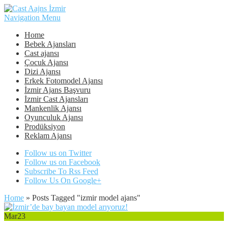
Navigation Menu
Home
Bebek Ajansları
Cast ajansı
Çocuk Ajansı
Dizi Ajansı
Erkek Fotomodel Ajansı
İzmir Ajans Başvuru
İzmir Cast Ajansları
Mankenlik Ajansı
Oyunculuk Ajansı
Prodüksiyon
Reklam Ajansı
Follow us on Twitter
Follow us on Facebook
Subscribe To Rss Feed
Follow Us On Google+
Home
»
Posts Tagged
"
izmir model ajans"
Mar
23