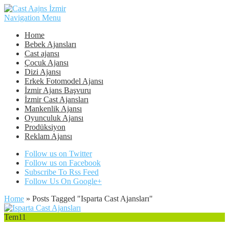
Navigation Menu
Home
Bebek Ajansları
Cast ajansı
Çocuk Ajansı
Dizi Ajansı
Erkek Fotomodel Ajansı
İzmir Ajans Başvuru
İzmir Cast Ajansları
Mankenlik Ajansı
Oyunculuk Ajansı
Prodüksiyon
Reklam Ajansı
Follow us on Twitter
Follow us on Facebook
Subscribe To Rss Feed
Follow Us On Google+
Home
»
Posts Tagged
"
Isparta Cast Ajansları"
Tem
11