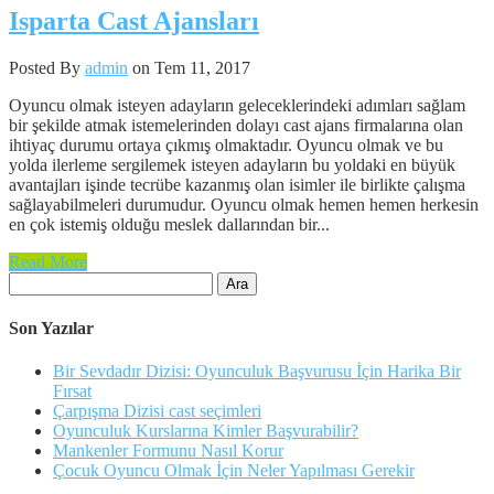
Isparta Cast Ajansları
Posted By
admin
on Tem 11, 2017
Oyuncu olmak isteyen adayların geleceklerindeki adımları sağlam
bir şekilde atmak istemelerinden dolayı cast ajans firmalarına olan
ihtiyaç durumu ortaya çıkmış olmaktadır. Oyuncu olmak ve bu
yolda ilerleme sergilemek isteyen adayların bu yoldaki en büyük
avantajları işinde tecrübe kazanmış olan isimler ile birlikte çalışma
sağlayabilmeleri durumudur. Oyuncu olmak hemen hemen herkesin
en çok istemiş olduğu meslek dallarından bir...
Read More
Arama:
Son Yazılar
Bir Sevdadır Dizisi: Oyunculuk Başvurusu İçin Harika Bir
Fırsat
Çarpışma Dizisi cast seçimleri
Oyunculuk Kurslarına Kimler Başvurabilir?
Mankenler Formunu Nasıl Korur
Çocuk Oyuncu Olmak İçin Neler Yapılması Gerekir