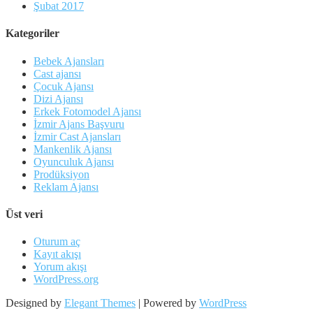
Şubat 2017
Kategoriler
Bebek Ajansları
Cast ajansı
Çocuk Ajansı
Dizi Ajansı
Erkek Fotomodel Ajansı
İzmir Ajans Başvuru
İzmir Cast Ajansları
Mankenlik Ajansı
Oyunculuk Ajansı
Prodüksiyon
Reklam Ajansı
Üst veri
Oturum aç
Kayıt akışı
Yorum akışı
WordPress.org
Designed by
Elegant Themes
| Powered by
WordPress