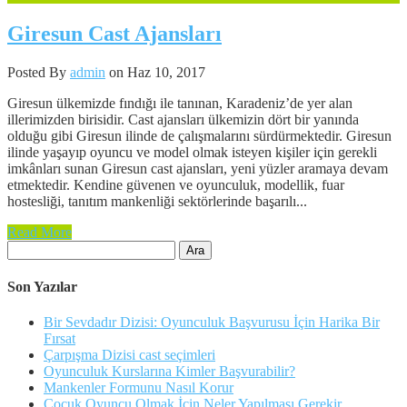
Giresun Cast Ajansları
Posted By
admin
on Haz 10, 2017
Giresun ülkemizde fındığı ile tanınan, Karadeniz’de yer alan
illerimizden birisidir. Cast ajansları ülkemizin dört bir yanında
olduğu gibi Giresun ilinde de çalışmalarını sürdürmektedir. Giresun
ilinde yaşayıp oyuncu ve model olmak isteyen kişiler için gerekli
imkânları sunan Giresun cast ajansları, yeni yüzler aramaya devam
etmektedir. Kendine güvenen ve oyunculuk, modellik, fuar
hostesliği, tanıtım mankenliği sektörlerinde başarılı...
Read More
Arama:
Son Yazılar
Bir Sevdadır Dizisi: Oyunculuk Başvurusu İçin Harika Bir
Fırsat
Çarpışma Dizisi cast seçimleri
Oyunculuk Kurslarına Kimler Başvurabilir?
Mankenler Formunu Nasıl Korur
Çocuk Oyuncu Olmak İçin Neler Yapılması Gerekir