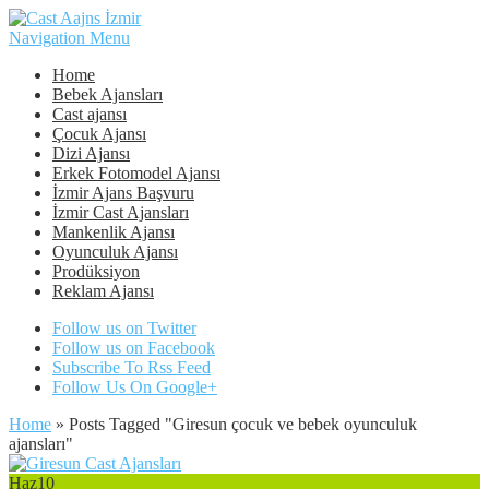
Navigation Menu
Home
Bebek Ajansları
Cast ajansı
Çocuk Ajansı
Dizi Ajansı
Erkek Fotomodel Ajansı
İzmir Ajans Başvuru
İzmir Cast Ajansları
Mankenlik Ajansı
Oyunculuk Ajansı
Prodüksiyon
Reklam Ajansı
Follow us on Twitter
Follow us on Facebook
Subscribe To Rss Feed
Follow Us On Google+
Home
»
Posts Tagged
"
Giresun çocuk ve bebek oyunculuk
ajansları"
Haz
10