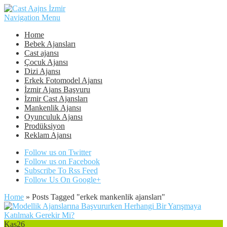
Navigation Menu
Home
Bebek Ajansları
Cast ajansı
Çocuk Ajansı
Dizi Ajansı
Erkek Fotomodel Ajansı
İzmir Ajans Başvuru
İzmir Cast Ajansları
Mankenlik Ajansı
Oyunculuk Ajansı
Prodüksiyon
Reklam Ajansı
Follow us on Twitter
Follow us on Facebook
Subscribe To Rss Feed
Follow Us On Google+
Home
»
Posts Tagged
"
erkek mankenlik ajansları"
Kas
26