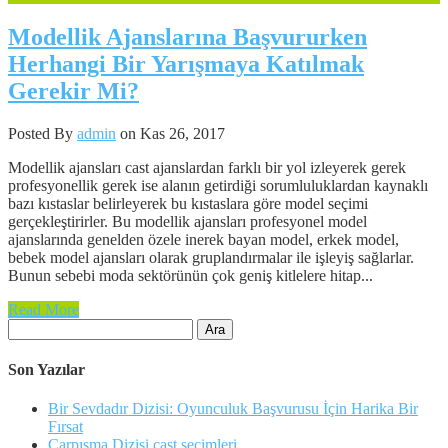
Modellik Ajanslarına Başvururken
Herhangi Bir Yarışmaya Katılmak
Gerekir Mi?
Posted By
admin
on Kas 26, 2017
Modellik ajansları cast ajanslardan farklı bir yol izleyerek gerek
profesyonellik gerek ise alanın getirdiği sorumluluklardan kaynaklı
bazı kıstaslar belirleyerek bu kıstaslara göre model seçimi
gerçekleştirirler. Bu modellik ajansları profesyonel model
ajanslarında genelden özele inerek bayan model, erkek model,
bebek model ajansları olarak gruplandırmalar ile işleyiş sağlarlar.
Bunun sebebi moda sektörünün çok geniş kitlelere hitap...
Read More
Arama:
Son Yazılar
Bir Sevdadır Dizisi: Oyunculuk Başvurusu İçin Harika Bir
Fırsat
Çarpışma Dizisi cast seçimleri