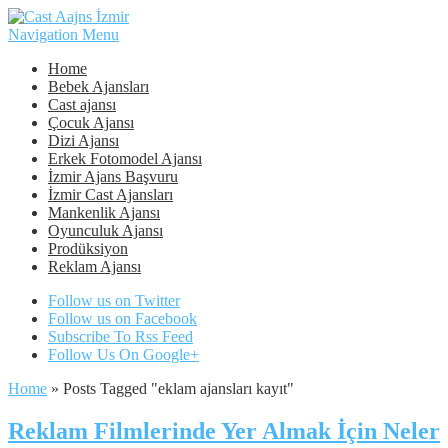
Navigation Menu
Home
Bebek Ajansları
Cast ajansı
Çocuk Ajansı
Dizi Ajansı
Erkek Fotomodel Ajansı
İzmir Ajans Başvuru
İzmir Cast Ajansları
Mankenlik Ajansı
Oyunculuk Ajansı
Prodüksiyon
Reklam Ajansı
Follow us on Twitter
Follow us on Facebook
Subscribe To Rss Feed
Follow Us On Google+
Home
»
Posts Tagged
"
eklam ajansları kayıt"
Reklam Filmlerinde Yer Almak İçin Neler