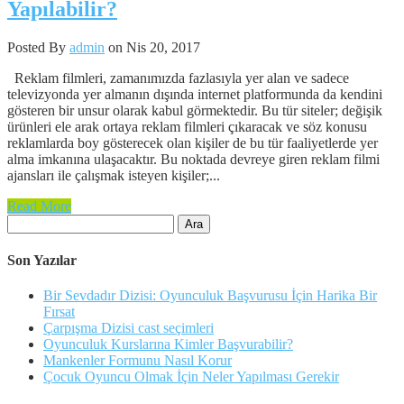
Yapılabilir?
Posted By
admin
on Nis 20, 2017
Reklam filmleri, zamanımızda fazlasıyla yer alan ve sadece
televizyonda yer almanın dışında internet platformunda da kendini
gösteren bir unsur olarak kabul görmektedir. Bu tür siteler; değişik
ürünleri ele arak ortaya reklam filmleri çıkaracak ve söz konusu
reklamlarda boy gösterecek olan kişiler de bu tür faaliyetlerde yer
alma imkanına ulaşacaktır. Bu noktada devreye giren reklam filmi
ajansları ile çalışmak isteyen kişiler;...
Read More
Arama:
Son Yazılar
Bir Sevdadır Dizisi: Oyunculuk Başvurusu İçin Harika Bir
Fırsat
Çarpışma Dizisi cast seçimleri
Oyunculuk Kurslarına Kimler Başvurabilir?
Mankenler Formunu Nasıl Korur
Çocuk Oyuncu Olmak İçin Neler Yapılması Gerekir