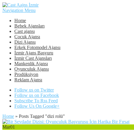
Navigation Menu
Home
Bebek Ajansları
Cast ajansı
Çocuk Ajansı
Dizi Ajansı
Erkek Fotomodel Ajansı
İzmir Ajans Başvuru
İzmir Cast Ajansları
Mankenlik Ajansı
Oyunculuk Ajansı
Prodüksiyon
Reklam Ajansı
Follow us on Twitter
Follow us on Facebook
Subscribe To Rss Feed
Follow Us On Google+
Home
»
Posts Tagged
"
dizi rolü"
Mar
01