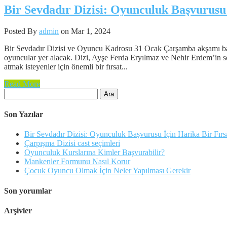
Bir Sevdadır Dizisi: Oyunculuk Başvurusu 
Posted By
admin
on Mar 1, 2024
Bir Sevdadır Dizisi ve Oyuncu Kadrosu 31 Ocak Çarşamba akşamı baş
oyuncular yer alacak. Dizi, Ayşe Ferda Eryılmaz ve Nehir Erdem’in se
atmak isteyenler için önemli bir fırsat...
Read More
Arama:
Son Yazılar
Bir Sevdadır Dizisi: Oyunculuk Başvurusu İçin Harika Bir Fırs
Çarpışma Dizisi cast seçimleri
Oyunculuk Kurslarına Kimler Başvurabilir?
Mankenler Formunu Nasıl Korur
Çocuk Oyuncu Olmak İçin Neler Yapılması Gerekir
Son yorumlar
Arşivler