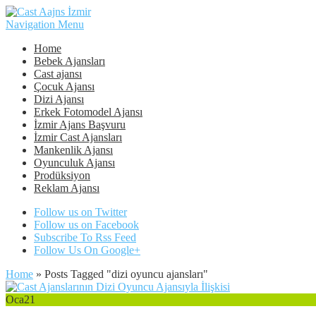
Navigation Menu
Home
Bebek Ajansları
Cast ajansı
Çocuk Ajansı
Dizi Ajansı
Erkek Fotomodel Ajansı
İzmir Ajans Başvuru
İzmir Cast Ajansları
Mankenlik Ajansı
Oyunculuk Ajansı
Prodüksiyon
Reklam Ajansı
Follow us on Twitter
Follow us on Facebook
Subscribe To Rss Feed
Follow Us On Google+
Home
»
Posts Tagged
"
dizi oyuncu ajansları"
Oca
21