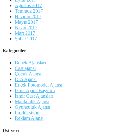
Ağustos 2017
Temmuz 2017
Haziran 2017
Mayıs 2017
Nisan 2017
Mart 2017
Şubat 2017
Kategoriler
Bebek Ajansları
Cast ajansı
Çocuk Ajansı
Dizi Ajansı
Erkek Fotomodel Ajansı
İzmir Ajans Başvuru
İzmir Cast Ajansları
Mankenlik Ajansı
Oyunculuk Ajansı
Prodüksiyon
Reklam Ajansı
Üst veri