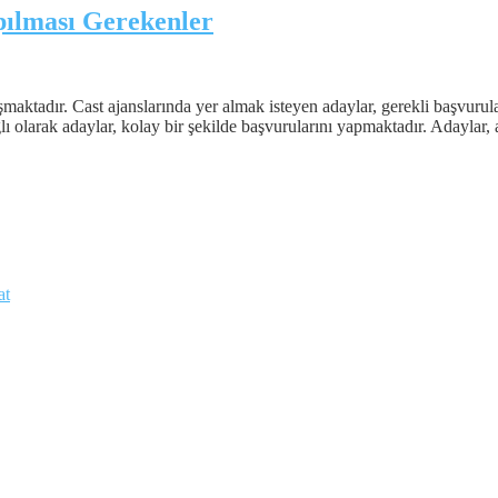
pılması Gerekenler
şmaktadır. Cast ajanslarında yer almak isteyen adaylar, gerekli başvurula
ı olarak adaylar, kolay bir şekilde başvurularını yapmaktadır. Adaylar, aj
at