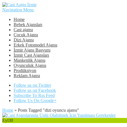
Navigation Menu
Home
Bebek Ajansları
Cast ajansı
Çocuk Ajansı
Dizi Ajansı
Erkek Fotomodel Ajansı
İzmir Ajans Başvuru
İzmir Cast Ajansları
Mankenlik Ajansı
Oyunculuk Ajansı
Prodüksiyon
Reklam Ajansı
Follow us on Twitter
Follow us on Facebook
Subscribe To Rss Feed
Follow Us On Google+
Home
»
Posts Tagged
"
dizi oyuncu ajansı"
Eyl
30