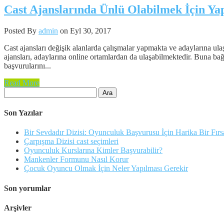
Cast Ajanslarında Ünlü Olabilmek İçin Ya
Posted By
admin
on Eyl 30, 2017
Cast ajansları değişik alanlarda çalışmalar yapmakta ve adaylarına ula
ajansları, adaylarına online ortamlardan da ulaşabilmektedir. Buna bağl
başvurularını...
Read More
Arama:
Son Yazılar
Bir Sevdadır Dizisi: Oyunculuk Başvurusu İçin Harika Bir Fırs
Çarpışma Dizisi cast seçimleri
Oyunculuk Kurslarına Kimler Başvurabilir?
Mankenler Formunu Nasıl Korur
Çocuk Oyuncu Olmak İçin Neler Yapılması Gerekir
Son yorumlar
Arşivler