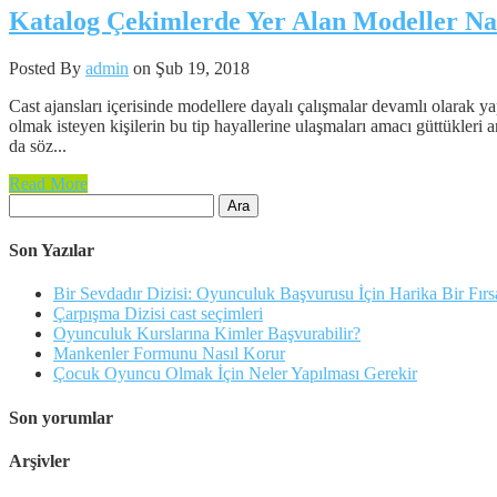
Katalog Çekimlerde Yer Alan Modeller Nas
Posted By
admin
on Şub 19, 2018
Cast ajansları içerisinde modellere dayalı çalışmalar devamlı olarak ya
olmak isteyen kişilerin bu tip hayallerine ulaşmaları amacı güttükleri a
da söz...
Read More
Arama:
Son Yazılar
Bir Sevdadır Dizisi: Oyunculuk Başvurusu İçin Harika Bir Fırs
Çarpışma Dizisi cast seçimleri
Oyunculuk Kurslarına Kimler Başvurabilir?
Mankenler Formunu Nasıl Korur
Çocuk Oyuncu Olmak İçin Neler Yapılması Gerekir
Son yorumlar
Arşivler