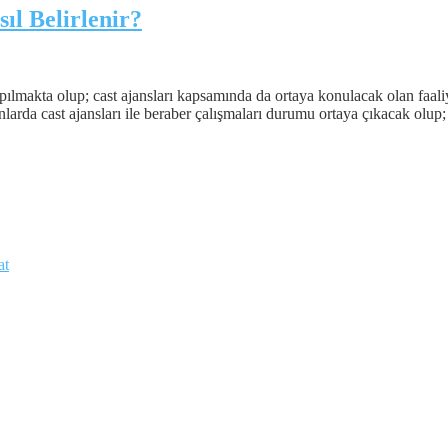
ıl Belirlenir?
pılmakta olup; cast ajansları kapsamında da ortaya konulacak olan faaliy
nlarda cast ajansları ile beraber çalışmaları durumu ortaya çıkacak olup; 
at