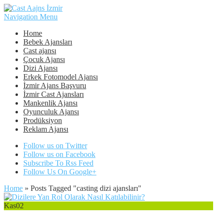
Navigation Menu
Home
Bebek Ajansları
Cast ajansı
Çocuk Ajansı
Dizi Ajansı
Erkek Fotomodel Ajansı
İzmir Ajans Başvuru
İzmir Cast Ajansları
Mankenlik Ajansı
Oyunculuk Ajansı
Prodüksiyon
Reklam Ajansı
Follow us on Twitter
Follow us on Facebook
Subscribe To Rss Feed
Follow Us On Google+
Home
»
Posts Tagged
"
casting dizi ajansları"
Kas
02