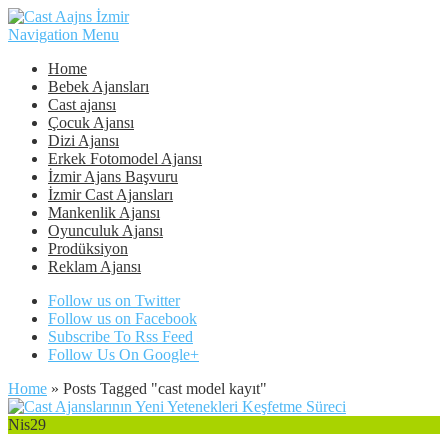
Navigation Menu
Home
Bebek Ajansları
Cast ajansı
Çocuk Ajansı
Dizi Ajansı
Erkek Fotomodel Ajansı
İzmir Ajans Başvuru
İzmir Cast Ajansları
Mankenlik Ajansı
Oyunculuk Ajansı
Prodüksiyon
Reklam Ajansı
Follow us on Twitter
Follow us on Facebook
Subscribe To Rss Feed
Follow Us On Google+
Home
»
Posts Tagged
"
cast model kayıt"
Nis
29