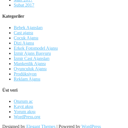
Şubat 2017
Kategoriler
Bebek Ajansları
Cast ajansı
Çocuk Ajansı
Dizi Ajansı
Erkek Fotomodel Ajansı
İzmir Ajans Başvuru
İzmir Cast Ajansları
Mankenlik Ajansı
Oyunculuk Ajansı
Prodüksiyon
Reklam Ajansı
Üst veri
Oturum aç
Kayıt akışı
Yorum akışı
WordPress.org
Designed by
Elegant Themes
| Powered by
WordPress