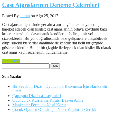
Cast Ajanslarının Deneme Çekimleri
Posted By
admin
on Ağu 25, 2017
Cast ajansları içerisinde yer alma amacı güderek; hayalleri için
hareket edecek olan kişiler; cast ajanslarının ortaya koyduğu bazı
kriterler nezdinde davranarak kendilerine belirgin bir yol
çizeceklerdir. Bu yol doğrultusunda bazı gelişmelere ulaşabilecek
olup; sürekli bu şartlar dahilinde de kendilerini belli bir çizgide
göstereceklerdir. Bu tür bir çizgide ilerleyecek olan kişiler ilk olarak
cast ajans kayıt seçeneğini gündemlerine...
Read More
Arama:
Son Yazılar
Bir Sevdadır Dizisi: Oyunculuk Başvurusu İçin Harika Bir
Fırsat
Çarpışma Dizisi cast seçimleri
Oyunculuk Kurslarına Kimler Başvurabilir?
Mankenler Formunu Nasıl Korur
Çocuk Oyuncu Olmak İçin Neler Yapılması Gerekir