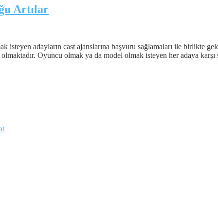
ğu Artılar
teyen adayların cast ajanslarına başvuru sağlamaları ile birlikte gelece
ör olmaktadır. Oyuncu olmak ya da model olmak isteyen her adaya karşı s
at