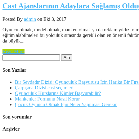
Cast Ajanslarının Adaylara Sağlamış Oldu
Posted By
admin
on Eki 3, 2017
Oyuncu olmak, model olmak, manken olmak ya da reklam yıldızı olmak is
eğitim alabilmeleri bu yolculuk sırasında gerekli olan en önemli fakt
da büyük...
Read More
Arama:
Son Yazılar
Bir Sevdadır Dizisi: Oyunculuk Başvurusu İçin Harika Bir Fırs
Çarpışma Dizisi cast seçimleri
Oyunculuk Kurslarına Kimler Başvurabilir?
Mankenler Formunu Nasıl Korur
Çocuk Oyuncu Olmak İçin Neler Yapılması Gerekir
Son yorumlar
Arşivler