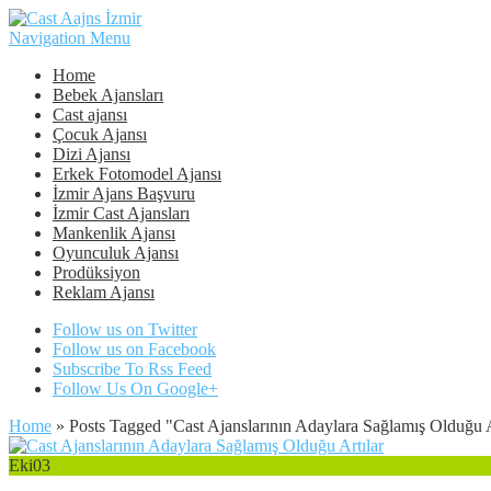
Navigation Menu
Home
Bebek Ajansları
Cast ajansı
Çocuk Ajansı
Dizi Ajansı
Erkek Fotomodel Ajansı
İzmir Ajans Başvuru
İzmir Cast Ajansları
Mankenlik Ajansı
Oyunculuk Ajansı
Prodüksiyon
Reklam Ajansı
Follow us on Twitter
Follow us on Facebook
Subscribe To Rss Feed
Follow Us On Google+
Home
»
Posts Tagged
"
Cast Ajanslarının Adaylara Sağlamış Olduğu A
Eki
03