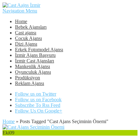
Navigation Menu
Home
Bebek Ajansları
Cast ajansı
Çocuk Ajansı
Dizi Ajansı
Erkek Fotomodel Ajansı
İzmir Ajans Başvuru
İzmir Cast Ajansları
Mankenlik Ajansı
Oyunculuk Ajansı
Prodüksiyon
Reklam Ajansı
Follow us on Twitter
Follow us on Facebook
Subscribe To Rss Feed
Follow Us On Google+
Home
»
Posts Tagged
"
Cast Ajans Seçiminin Önemi"
Eki
09