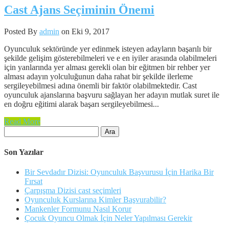
Cast Ajans Seçiminin Önemi
Posted By
admin
on Eki 9, 2017
Oyunculuk sektöründe yer edinmek isteyen adayların başarılı bir
şekilde gelişim gösterebilmeleri ve e en iyiler arasında olabilmeleri
için yanlarında yer alması gerekli olan bir eğitmen bir rehber yer
alması adayın yolculuğunun daha rahat bir şekilde ilerleme
sergileyebilmesi adına önemli bir faktör olabilmektedir. Cast
oyunculuk ajanslarına başvuru sağlayan her adayın mutlak suret ile
en doğru eğitimi alarak başarı sergileyebilmesi...
Read More
Arama:
Son Yazılar
Bir Sevdadır Dizisi: Oyunculuk Başvurusu İçin Harika Bir
Fırsat
Çarpışma Dizisi cast seçimleri
Oyunculuk Kurslarına Kimler Başvurabilir?
Mankenler Formunu Nasıl Korur
Çocuk Oyuncu Olmak İçin Neler Yapılması Gerekir