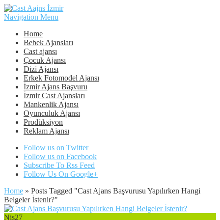
Navigation Menu
Home
Bebek Ajansları
Cast ajansı
Çocuk Ajansı
Dizi Ajansı
Erkek Fotomodel Ajansı
İzmir Ajans Başvuru
İzmir Cast Ajansları
Mankenlik Ajansı
Oyunculuk Ajansı
Prodüksiyon
Reklam Ajansı
Follow us on Twitter
Follow us on Facebook
Subscribe To Rss Feed
Follow Us On Google+
Home
»
Posts Tagged
"
Cast Ajans Başvurusu Yapılırken Hangi
Belgeler İstenir?"
Nis
27