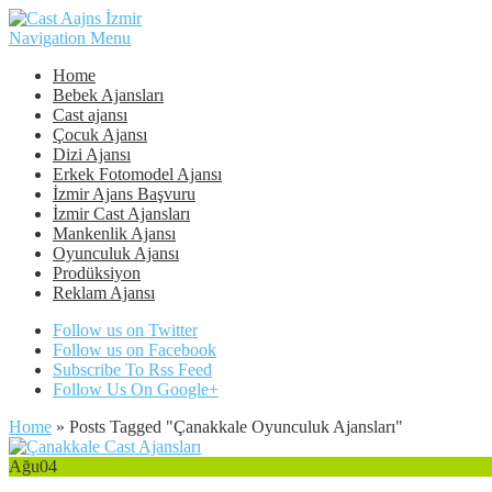
Navigation Menu
Home
Bebek Ajansları
Cast ajansı
Çocuk Ajansı
Dizi Ajansı
Erkek Fotomodel Ajansı
İzmir Ajans Başvuru
İzmir Cast Ajansları
Mankenlik Ajansı
Oyunculuk Ajansı
Prodüksiyon
Reklam Ajansı
Follow us on Twitter
Follow us on Facebook
Subscribe To Rss Feed
Follow Us On Google+
Home
»
Posts Tagged
"
Çanakkale Oyunculuk Ajansları"
Ağu
04