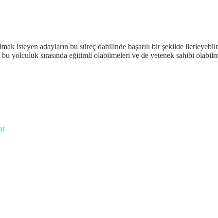
ak isteyen adayların bu süreç dahilinde başarılı bir şekilde ilerleyebi
ar bu yolculuk sırasında eğitimli olabilmeleri ve de yetenek sahibi olab
at