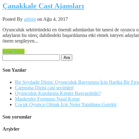
Çanakkale Cast Ajansları
Posted By
admin
on Ağu 4, 2017
Oyunculuk sektöründeki en önemli adımlardan bir tanesi de oyuncu olm
adayların bu süreç dahilindeki başarılılarına etki etmek isteyen adayl
önem sergileyen...
Read More
Arama:
Son Yazılar
Bir Sevdadır Dizisi: Oyunculuk Başvurusu İçin Harika Bir Fırs
Çarpışma Dizisi cast seçimleri
Oyunculuk Kurslarına Kimler Başvurabilir?
Mankenler Formunu Nasıl Korur
Çocuk Oyuncu Olmak İçin Neler Yapılması Gerekir
Son yorumlar
Arşivler