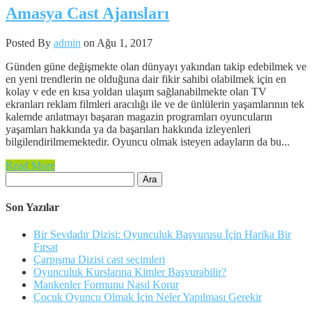
Amasya Cast Ajansları
Posted By
admin
on Ağu 1, 2017
Günden güne değişmekte olan dünyayı yakından takip edebilmek ve
en yeni trendlerin ne olduğuna dair fikir sahibi olabilmek için en
kolay v ede en kısa yoldan ulaşım sağlanabilmekte olan TV
ekranları reklam filmleri aracılığı ile ve de ünlülerin yaşamlarının tek
kalemde anlatmayı başaran magazin programları oyuncuların
yaşamları hakkında ya da başarıları hakkında izleyenleri
bilgilendirilmemektedir. Oyuncu olmak isteyen adayların da bu...
Read More
Arama:
Son Yazılar
Bir Sevdadır Dizisi: Oyunculuk Başvurusu İçin Harika Bir
Fırsat
Çarpışma Dizisi cast seçimleri
Oyunculuk Kurslarına Kimler Başvurabilir?
Mankenler Formunu Nasıl Korur
Çocuk Oyuncu Olmak İçin Neler Yapılması Gerekir