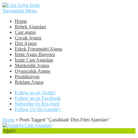
Navigation Menu
Home
Bebek Ajansları
Cast ajansı
Çocuk Ajansı
Dizi Ajansı
Erkek Fotomodel Ajansı
İzmir Ajans Başvuru
İzmir Cast Ajansları
Mankenlik Ajansı
Oyunculuk Ajansı
Prodüksiyon
Reklam Ajansı
Follow us on Twitter
Follow us on Facebook
Subscribe To Rss Feed
Follow Us On Google+
Home
»
Posts Tagged
"
Çanakkale Dizi-Film Ajansları"
Ağu
01