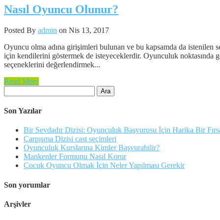
Nasıl Oyuncu Olunur?
Posted By
admin
on Nis 13, 2017
Oyuncu olma adına girişimleri bulunan ve bu kapsamda da istenilen se
için kendilerini göstermek de isteyeceklerdir. Oyunculuk noktasında g
seçeneklerini değerlendirmek...
Read More
Arama:
Son Yazılar
Bir Sevdadır Dizisi: Oyunculuk Başvurusu İçin Harika Bir Fırs
Çarpışma Dizisi cast seçimleri
Oyunculuk Kurslarına Kimler Başvurabilir?
Mankenler Formunu Nasıl Korur
Çocuk Oyuncu Olmak İçin Neler Yapılması Gerekir
Son yorumlar
Arşivler