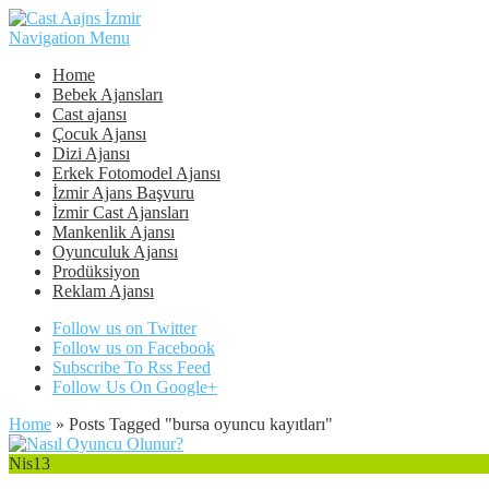
Navigation Menu
Home
Bebek Ajansları
Cast ajansı
Çocuk Ajansı
Dizi Ajansı
Erkek Fotomodel Ajansı
İzmir Ajans Başvuru
İzmir Cast Ajansları
Mankenlik Ajansı
Oyunculuk Ajansı
Prodüksiyon
Reklam Ajansı
Follow us on Twitter
Follow us on Facebook
Subscribe To Rss Feed
Follow Us On Google+
Home
»
Posts Tagged
"
bursa oyuncu kayıtları"
Nis
13