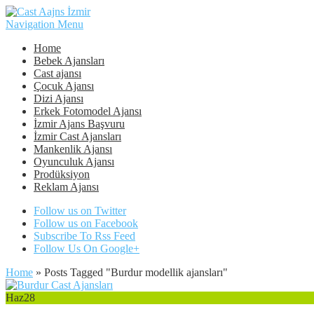
Navigation Menu
Home
Bebek Ajansları
Cast ajansı
Çocuk Ajansı
Dizi Ajansı
Erkek Fotomodel Ajansı
İzmir Ajans Başvuru
İzmir Cast Ajansları
Mankenlik Ajansı
Oyunculuk Ajansı
Prodüksiyon
Reklam Ajansı
Follow us on Twitter
Follow us on Facebook
Subscribe To Rss Feed
Follow Us On Google+
Home
»
Posts Tagged
"
Burdur modellik ajansları"
Haz
28