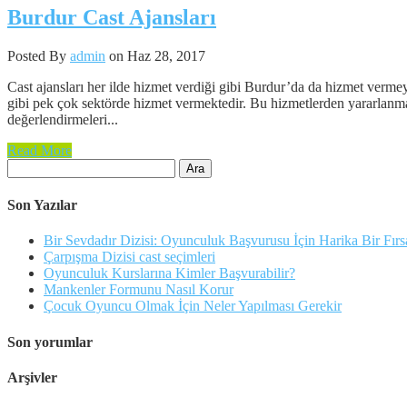
Burdur Cast Ajansları
Posted By
admin
on Haz 28, 2017
Cast ajansları her ilde hizmet verdiği gibi Burdur’da da hizmet vermey
gibi pek çok sektörde hizmet vermektedir. Bu hizmetlerden yararlanmak
değerlendirmeleri...
Read More
Arama:
Son Yazılar
Bir Sevdadır Dizisi: Oyunculuk Başvurusu İçin Harika Bir Fırs
Çarpışma Dizisi cast seçimleri
Oyunculuk Kurslarına Kimler Başvurabilir?
Mankenler Formunu Nasıl Korur
Çocuk Oyuncu Olmak İçin Neler Yapılması Gerekir
Son yorumlar
Arşivler