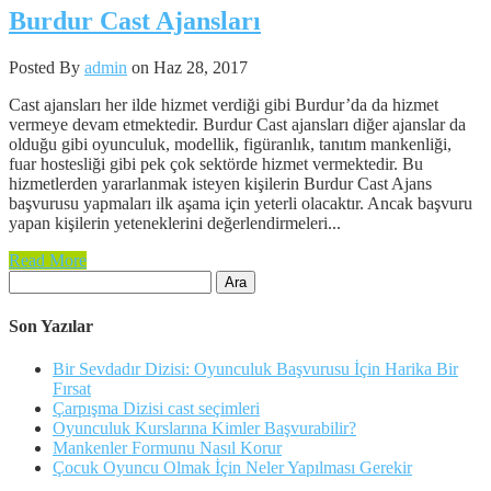
Burdur Cast Ajansları
Posted By
admin
on Haz 28, 2017
Cast ajansları her ilde hizmet verdiği gibi Burdur’da da hizmet
vermeye devam etmektedir. Burdur Cast ajansları diğer ajanslar da
olduğu gibi oyunculuk, modellik, figüranlık, tanıtım mankenliği,
fuar hostesliği gibi pek çok sektörde hizmet vermektedir. Bu
hizmetlerden yararlanmak isteyen kişilerin Burdur Cast Ajans
başvurusu yapmaları ilk aşama için yeterli olacaktır. Ancak başvuru
yapan kişilerin yeteneklerini değerlendirmeleri...
Read More
Arama:
Son Yazılar
Bir Sevdadır Dizisi: Oyunculuk Başvurusu İçin Harika Bir
Fırsat
Çarpışma Dizisi cast seçimleri
Oyunculuk Kurslarına Kimler Başvurabilir?
Mankenler Formunu Nasıl Korur
Çocuk Oyuncu Olmak İçin Neler Yapılması Gerekir