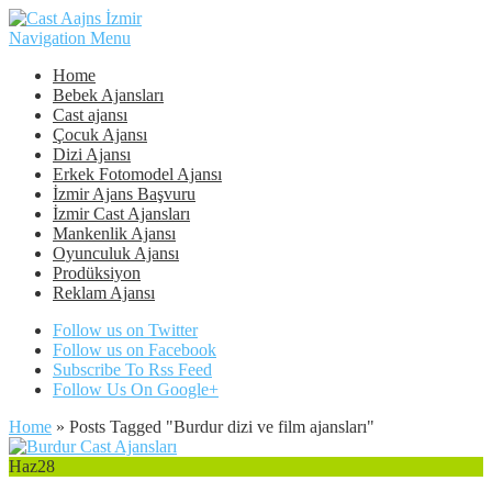
Navigation Menu
Home
Bebek Ajansları
Cast ajansı
Çocuk Ajansı
Dizi Ajansı
Erkek Fotomodel Ajansı
İzmir Ajans Başvuru
İzmir Cast Ajansları
Mankenlik Ajansı
Oyunculuk Ajansı
Prodüksiyon
Reklam Ajansı
Follow us on Twitter
Follow us on Facebook
Subscribe To Rss Feed
Follow Us On Google+
Home
»
Posts Tagged
"
Burdur dizi ve film ajansları"
Haz
28