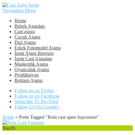
Navigation Menu
Home
Bebek Ajansları
Cast ajansı
Çocuk Ajansı
Dizi Ajansı
Erkek Fotomodel Ajansı
İzmir Ajans Başvuru
İzmir Cast Ajansları
Mankenlik Ajansı
Oyunculuk Ajansı
Prodüksiyon
Reklam Ajansı
Follow us on Twitter
Follow us on Facebook
Subscribe To Rss Feed
Follow Us On Google+
Home
»
Posts Tagged
"
Bolu cast ajans başvurusu"
Haz
26