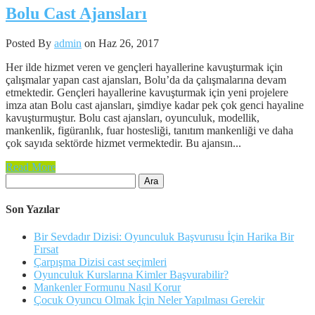
Bolu Cast Ajansları
Posted By
admin
on Haz 26, 2017
Her ilde hizmet veren ve gençleri hayallerine kavuşturmak için
çalışmalar yapan cast ajansları, Bolu’da da çalışmalarına devam
etmektedir. Gençleri hayallerine kavuşturmak için yeni projelere
imza atan Bolu cast ajansları, şimdiye kadar pek çok genci hayaline
kavuşturmuştur. Bolu cast ajansları, oyunculuk, modellik,
mankenlik, figüranlık, fuar hostesliği, tanıtım mankenliği ve daha
çok sayıda sektörde hizmet vermektedir. Bu ajansın...
Read More
Arama:
Son Yazılar
Bir Sevdadır Dizisi: Oyunculuk Başvurusu İçin Harika Bir
Fırsat
Çarpışma Dizisi cast seçimleri
Oyunculuk Kurslarına Kimler Başvurabilir?
Mankenler Formunu Nasıl Korur
Çocuk Oyuncu Olmak İçin Neler Yapılması Gerekir