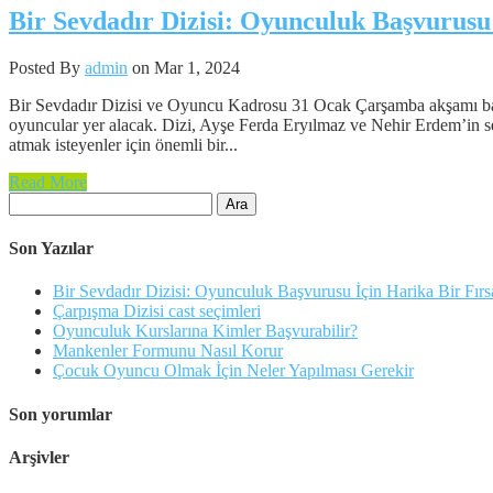
Bir Sevdadır Dizisi: Oyunculuk Başvurusu 
Posted By
admin
on Mar 1, 2024
Bir Sevdadır Dizisi ve Oyuncu Kadrosu 31 Ocak Çarşamba akşamı baş
oyuncular yer alacak. Dizi, Ayşe Ferda Eryılmaz ve Nehir Erdem’in se
atmak isteyenler için önemli bir...
Read More
Arama:
Son Yazılar
Bir Sevdadır Dizisi: Oyunculuk Başvurusu İçin Harika Bir Fırs
Çarpışma Dizisi cast seçimleri
Oyunculuk Kurslarına Kimler Başvurabilir?
Mankenler Formunu Nasıl Korur
Çocuk Oyuncu Olmak İçin Neler Yapılması Gerekir
Son yorumlar
Arşivler