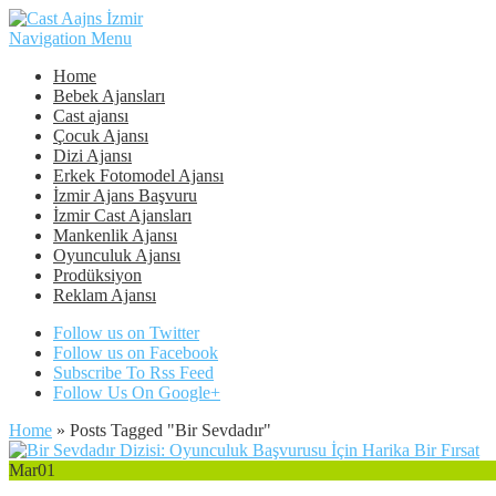
Navigation Menu
Home
Bebek Ajansları
Cast ajansı
Çocuk Ajansı
Dizi Ajansı
Erkek Fotomodel Ajansı
İzmir Ajans Başvuru
İzmir Cast Ajansları
Mankenlik Ajansı
Oyunculuk Ajansı
Prodüksiyon
Reklam Ajansı
Follow us on Twitter
Follow us on Facebook
Subscribe To Rss Feed
Follow Us On Google+
Home
»
Posts Tagged
"
Bir Sevdadır"
Mar
01