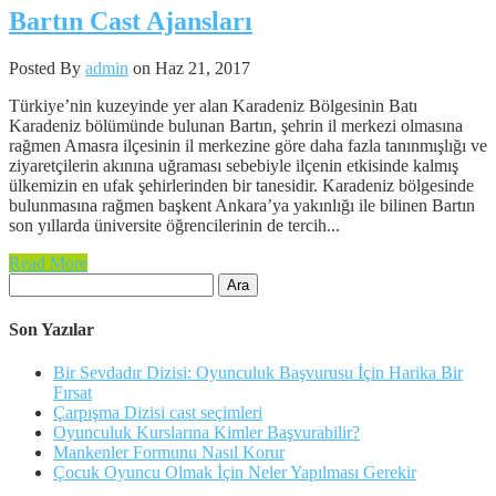
Bartın Cast Ajansları
Posted By
admin
on Haz 21, 2017
Türkiye’nin kuzeyinde yer alan Karadeniz Bölgesinin Batı
Karadeniz bölümünde bulunan Bartın, şehrin il merkezi olmasına
rağmen Amasra ilçesinin il merkezine göre daha fazla tanınmışlığı ve
ziyaretçilerin akınına uğraması sebebiyle ilçenin etkisinde kalmış
ülkemizin en ufak şehirlerinden bir tanesidir. Karadeniz bölgesinde
bulunmasına rağmen başkent Ankara’ya yakınlığı ile bilinen Bartın
son yıllarda üniversite öğrencilerinin de tercih...
Read More
Arama:
Son Yazılar
Bir Sevdadır Dizisi: Oyunculuk Başvurusu İçin Harika Bir
Fırsat
Çarpışma Dizisi cast seçimleri
Oyunculuk Kurslarına Kimler Başvurabilir?
Mankenler Formunu Nasıl Korur
Çocuk Oyuncu Olmak İçin Neler Yapılması Gerekir