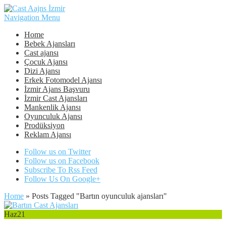
Navigation Menu
Home
Bebek Ajansları
Cast ajansı
Çocuk Ajansı
Dizi Ajansı
Erkek Fotomodel Ajansı
İzmir Ajans Başvuru
İzmir Cast Ajansları
Mankenlik Ajansı
Oyunculuk Ajansı
Prodüksiyon
Reklam Ajansı
Follow us on Twitter
Follow us on Facebook
Subscribe To Rss Feed
Follow Us On Google+
Home
»
Posts Tagged
"
Bartın oyunculuk ajansları"
Haz
21