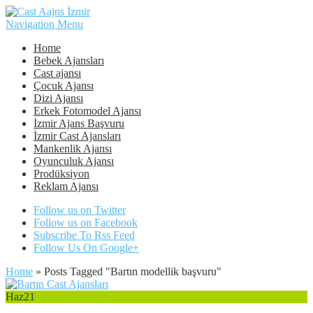
Navigation Menu
Home
Bebek Ajansları
Cast ajansı
Çocuk Ajansı
Dizi Ajansı
Erkek Fotomodel Ajansı
İzmir Ajans Başvuru
İzmir Cast Ajansları
Mankenlik Ajansı
Oyunculuk Ajansı
Prodüksiyon
Reklam Ajansı
Follow us on Twitter
Follow us on Facebook
Subscribe To Rss Feed
Follow Us On Google+
Home
»
Posts Tagged
"
Bartın modellik başvuru"
Haz
21