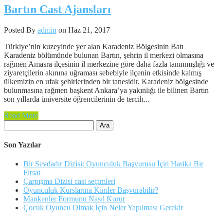
Bartın Cast Ajansları
Posted By
admin
on Haz 21, 2017
Türkiye’nin kuzeyinde yer alan Karadeniz Bölgesinin Batı
Karadeniz bölümünde bulunan Bartın, şehrin il merkezi olmasına
rağmen Amasra ilçesinin il merkezine göre daha fazla tanınmışlığı ve
ziyaretçilerin akınına uğraması sebebiyle ilçenin etkisinde kalmış
ülkemizin en ufak şehirlerinden bir tanesidir. Karadeniz bölgesinde
bulunmasına rağmen başkent Ankara’ya yakınlığı ile bilinen Bartın
son yıllarda üniversite öğrencilerinin de tercih...
Read More
Arama:
Son Yazılar
Bir Sevdadır Dizisi: Oyunculuk Başvurusu İçin Harika Bir
Fırsat
Çarpışma Dizisi cast seçimleri
Oyunculuk Kurslarına Kimler Başvurabilir?
Mankenler Formunu Nasıl Korur
Çocuk Oyuncu Olmak İçin Neler Yapılması Gerekir