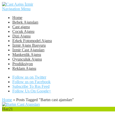
Navigation Menu
Home
Bebek Ajansları
Cast ajansı
Çocuk Ajansı
Dizi Ajansı
Erkek Fotomodel Ajansı
İzmir Ajans Başvuru
İzmir Cast Ajansları
Mankenlik Ajansı
Oyunculuk Ajansı
Prodüksiyon
Reklam Ajansı
Follow us on Twitter
Follow us on Facebook
Subscribe To Rss Feed
Follow Us On Google+
Home
»
Posts Tagged
"
Bartın cast ajansları"
Haz
21