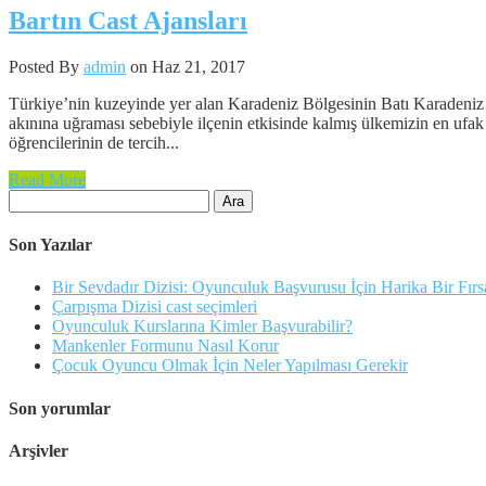
Bartın Cast Ajansları
Posted By
admin
on Haz 21, 2017
Türkiye’nin kuzeyinde yer alan Karadeniz Bölgesinin Batı Karadeniz b
akınına uğraması sebebiyle ilçenin etkisinde kalmış ülkemizin en ufak 
öğrencilerinin de tercih...
Read More
Arama:
Son Yazılar
Bir Sevdadır Dizisi: Oyunculuk Başvurusu İçin Harika Bir Fırs
Çarpışma Dizisi cast seçimleri
Oyunculuk Kurslarına Kimler Başvurabilir?
Mankenler Formunu Nasıl Korur
Çocuk Oyuncu Olmak İçin Neler Yapılması Gerekir
Son yorumlar
Arşivler