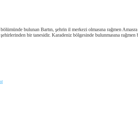
ölümünde bulunan Bartın, şehrin il merkezi olmasına rağmen Amasra ilçe
şehirlerinden bir tanesidir. Karadeniz bölgesinde bulunmasına rağmen ba
at