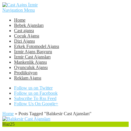
Navigation Menu
Home
Bebek Ajansları
Cast ajansı
Çocuk Ajansı
Dizi Ajansı
Erkek Fotomodel Ajansı
İzmir Ajans Başvuru
İzmir Cast Ajansları
Mankenlik Ajansı
Oyunculuk Ajansı
Prodüksiyon
Reklam Ajansı
Follow us on Twitter
Follow us on Facebook
Subscribe To Rss Feed
Follow Us On Google+
Home
»
Posts Tagged
"
Balıkesir Cast Ajansları"
Haz
25