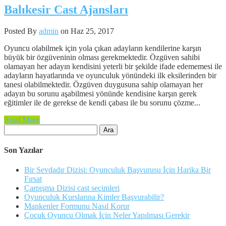
Balıkesir Cast Ajansları
Posted By
admin
on Haz 25, 2017
Oyuncu olabilmek için yola çıkan adayların kendilerine karşın
büyük bir özgüveninin olması gerekmektedir. Özgüven sahibi
olamayan her adayın kendisini yeterli bir şekilde ifade edememesi ile
adayların hayatlarında ve oyunculuk yönündeki ilk eksilerinden bir
tanesi olabilmektedir. Özgüven duygusuna sahip olamayan her
adayın bu sorunu aşabilmesi yönünde kendisine karşın gerek
eğitimler ile de gerekse de kendi çabası ile bu sorunu çözme...
Read More
Arama:
Son Yazılar
Bir Sevdadır Dizisi: Oyunculuk Başvurusu İçin Harika Bir
Fırsat
Çarpışma Dizisi cast seçimleri
Oyunculuk Kurslarına Kimler Başvurabilir?
Mankenler Formunu Nasıl Korur
Çocuk Oyuncu Olmak İçin Neler Yapılması Gerekir