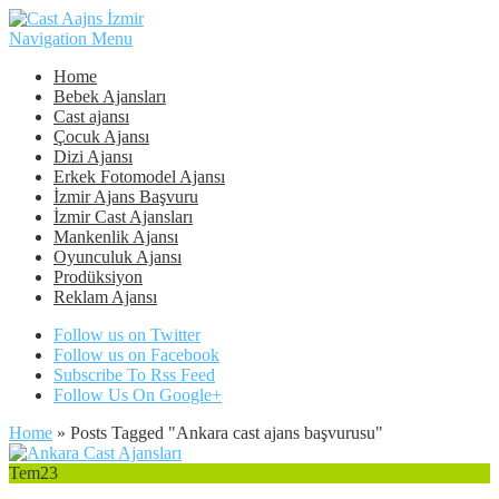
Navigation Menu
Home
Bebek Ajansları
Cast ajansı
Çocuk Ajansı
Dizi Ajansı
Erkek Fotomodel Ajansı
İzmir Ajans Başvuru
İzmir Cast Ajansları
Mankenlik Ajansı
Oyunculuk Ajansı
Prodüksiyon
Reklam Ajansı
Follow us on Twitter
Follow us on Facebook
Subscribe To Rss Feed
Follow Us On Google+
Home
»
Posts Tagged
"
Ankara cast ajans başvurusu"
Tem
23