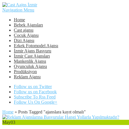
Navigation Menu
Home
Bebek Ajansları
Cast ajansı
Çocuk Ajansı
Dizi Ajansı
Erkek Fotomodel Ajansı
İzmir Ajans Başvuru
İzmir Cast Ajansları
Mankenlik Ajansı
Oyunculuk Ajansı
Prodüksiyon
Reklam Ajansı
Follow us on Twitter
Follow us on Facebook
Subscribe To Rss Feed
Follow Us On Google+
Home
»
Posts Tagged
"
ajanslara kayıt olmalı"
May
03