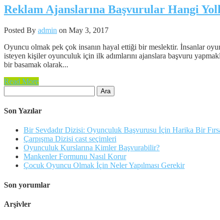
Reklam Ajanslarına Başvurular Hangi Yol
Posted By
admin
on May 3, 2017
Oyuncu olmak pek çok insanın hayal ettiği bir meslektir. İnsanlar oyun
isteyen kişiler oyunculuk için ilk adımlarını ajanslara başvuru yapm
bir basamak olarak...
Read More
Arama:
Son Yazılar
Bir Sevdadır Dizisi: Oyunculuk Başvurusu İçin Harika Bir Fırs
Çarpışma Dizisi cast seçimleri
Oyunculuk Kurslarına Kimler Başvurabilir?
Mankenler Formunu Nasıl Korur
Çocuk Oyuncu Olmak İçin Neler Yapılması Gerekir
Son yorumlar
Arşivler