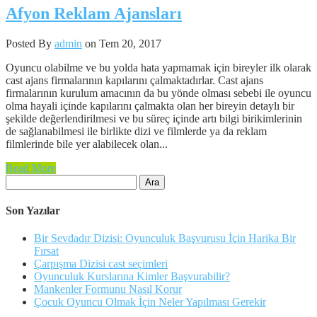
Afyon Reklam Ajansları
Posted By
admin
on Tem 20, 2017
Oyuncu olabilme ve bu yolda hata yapmamak için bireyler ilk olarak
cast ajans firmalarının kapılarını çalmaktadırlar. Cast ajans
firmalarının kurulum amacının da bu yönde olması sebebi ile oyuncu
olma hayali içinde kapılarını çalmakta olan her bireyin detaylı bir
şekilde değerlendirilmesi ve bu süreç içinde artı bilgi birikimlerinin
de sağlanabilmesi ile birlikte dizi ve filmlerde ya da reklam
filmlerinde bile yer alabilecek olan...
Read More
Arama:
Son Yazılar
Bir Sevdadır Dizisi: Oyunculuk Başvurusu İçin Harika Bir
Fırsat
Çarpışma Dizisi cast seçimleri
Oyunculuk Kurslarına Kimler Başvurabilir?
Mankenler Formunu Nasıl Korur
Çocuk Oyuncu Olmak İçin Neler Yapılması Gerekir