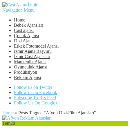
Navigation Menu
Home
Bebek Ajansları
Cast ajansı
Çocuk Ajansı
Dizi Ajansı
Erkek Fotomodel Ajansı
İzmir Ajans Başvuru
İzmir Cast Ajansları
Mankenlik Ajansı
Oyunculuk Ajansı
Prodüksiyon
Reklam Ajansı
Follow us on Twitter
Follow us on Facebook
Subscribe To Rss Feed
Follow Us On Google+
Home
»
Posts Tagged
"
Afyon Dizi-Film Ajansları"
Tem
20