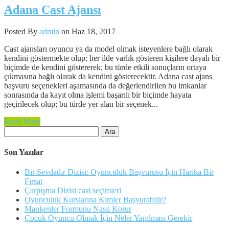
Adana Cast Ajansı
Posted By
admin
on Haz 18, 2017
Cast ajansları oyuncu ya da model olmak isteyenlere bağlı olarak
kendini göstermekte olup; her ilde varlık gösteren kişilere dayalı bir
biçimde de kendini göstererek; bu türde etkili sonuçların ortaya
çıkmasına bağlı olarak da kendini gösterecektir. Adana cast ajans
başvuru seçenekleri aşamasında da değerlendirilen bu imkanlar
sonrasında da kayıt olma işlemi başarılı bir biçimde hayata
geçirilecek olup; bu türde yer alan bir seçenek...
Read More
Arama:
Son Yazılar
Bir Sevdadır Dizisi: Oyunculuk Başvurusu İçin Harika Bir
Fırsat
Çarpışma Dizisi cast seçimleri
Oyunculuk Kurslarına Kimler Başvurabilir?
Mankenler Formunu Nasıl Korur
Çocuk Oyuncu Olmak İçin Neler Yapılması Gerekir