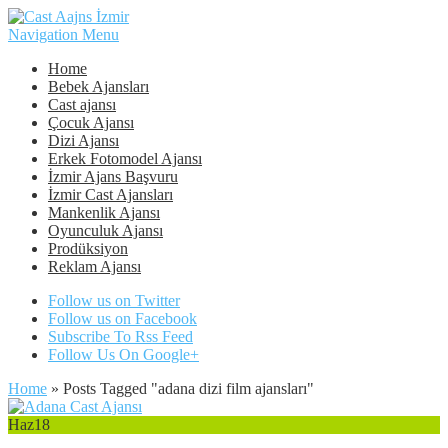
Navigation Menu
Home
Bebek Ajansları
Cast ajansı
Çocuk Ajansı
Dizi Ajansı
Erkek Fotomodel Ajansı
İzmir Ajans Başvuru
İzmir Cast Ajansları
Mankenlik Ajansı
Oyunculuk Ajansı
Prodüksiyon
Reklam Ajansı
Follow us on Twitter
Follow us on Facebook
Subscribe To Rss Feed
Follow Us On Google+
Home
»
Posts Tagged
"
adana dizi film ajansları"
Haz
18