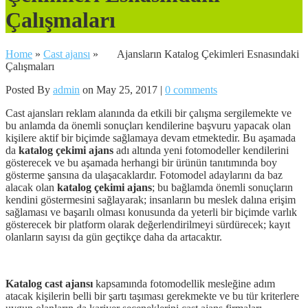
Çalışmaları
Home
»
Cast ajansı
»
Ajansların Katalog Çekimleri Esnasındaki
Çalışmaları
Posted By
admin
on May 25, 2017 |
0 comments
Cast ajansları reklam alanında da etkili bir çalışma sergilemekte ve
bu anlamda da önemli sonuçları kendilerine başvuru yapacak olan
kişilere aktif bir biçimde sağlamaya devam etmektedir. Bu aşamada
da
katalog çekimi ajans
adı altında yeni fotomodeller kendilerini
gösterecek ve bu aşamada herhangi bir ürünün tanıtımında boy
gösterme şansına da ulaşacaklardır. Fotomodel adaylarını da baz
alacak olan
katalog çekimi ajans
; bu bağlamda önemli sonuçların
kendini göstermesini sağlayarak; insanların bu meslek dalına erişim
sağlaması ve başarılı olması konusunda da yeterli bir biçimde varlık
gösterecek bir platform olarak değerlendirilmeyi sürdürecek; kayıt
olanların sayısı da gün geçtikçe daha da artacaktır.
Katalog cast ajansı
kapsamında fotomodellik mesleğine adım
atacak kişilerin belli bir şartı taşıması gerekmekte ve bu tür kriterlere