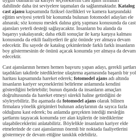
uygun olanların da kariyer seçeneklerini cast ajans firmaları
dahilinde daha üst seviyelere taşımaları da sağlanmaktadır.
Katalog
cast ajansı
kapsamında fiziksel özellikleri ve kamera karşısındaki
eğitim seviyesi yeterli bir konumda bulunan fotomodel adayları ele
alınarak; söz konusu meslek dalına giriş yapması konusunda da cast
ajansları yeterli desteği sağlayacaktır. İnsanların bu alanda da
başarıyı yakalayarak; daha etkili sonuçlar ile karşı karşıya kalması
konusunda da etkili faaliyetleri ile göz önünde yer almaya devam
edecektir. Bu sayede de katalog çekimlerinde farklı farklı insanların
boy göstermesinin de önünü açacak konumda yer almaya da devam
edecektir.
Cast ajanslarının hemen hemen başvuru yapan adayı, gerekli şartları
taşıdıkları takdirde istediklerine ulaştırma aşamasında başarılı bir yol
haritası kapsamında hareket ederek;
fotomodel ajans
adı altında
insanların kariyer seçeneklerini belirleme anlamında kendini
gösterdiğini belirtebilir; bunun dışında da insanların amaçları
doğrultusunda da hareket etmeyi sürekli haline getirdiğini de
söyleyebiliriz. Bu aşamada da
fotomodel ajans
olarak bilinen
firmalara yönelik girişimleri bulunan adaylarının da sayıca fazla
olduğunu kast ederek; bu anlamda gerçekten istediği mesleğin
şartlarını taşıyacak konumda yer alan kişilerin de istediklerine
ulaşabileceklerini anlatabiliriz. Böylelikle insanların kariyer elde
etmelerinde de cast ajanslarının önemli bir noktada faaliyetlerini
göstermeye de devam ettiğine tanıklık edebiliriz.