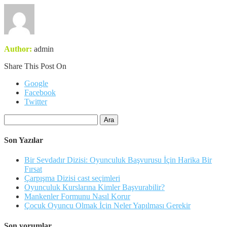
Author:
admin
Share This Post On
Google
Facebook
Twitter
Arama:
Son Yazılar
Bir Sevdadır Dizisi: Oyunculuk Başvurusu İçin Harika Bir
Fırsat
Çarpışma Dizisi cast seçimleri
Oyunculuk Kurslarına Kimler Başvurabilir?
Mankenler Formunu Nasıl Korur
Çocuk Oyuncu Olmak İçin Neler Yapılması Gerekir
Son yorumlar