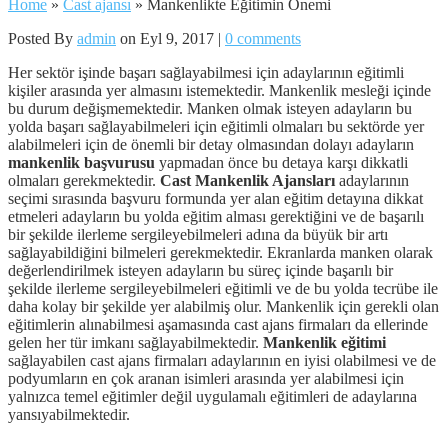
Home
»
Cast ajansı
»
Mankenlikte Eğitimin Önemi
Posted By
admin
on Eyl 9, 2017 |
0 comments
Her sektör işinde başarı sağlayabilmesi için adaylarının eğitimli
kişiler arasında yer almasını istemektedir. Mankenlik mesleği içinde
bu durum değişmemektedir. Manken olmak isteyen adayların bu
yolda başarı sağlayabilmeleri için eğitimli olmaları bu sektörde yer
alabilmeleri için de önemli bir detay olmasından dolayı adayların
mankenlik başvurusu
yapmadan önce bu detaya karşı dikkatli
olmaları gerekmektedir.
Cast Mankenlik Ajansları
adaylarının
seçimi sırasında başvuru formunda yer alan eğitim detayına dikkat
etmeleri adayların bu yolda eğitim alması gerektiğini ve de başarılı
bir şekilde ilerleme sergileyebilmeleri adına da büyük bir artı
sağlayabildiğini bilmeleri gerekmektedir. Ekranlarda manken olarak
değerlendirilmek isteyen adayların bu süreç içinde başarılı bir
şekilde ilerleme sergileyebilmeleri eğitimli ve de bu yolda tecrübe ile
daha kolay bir şekilde yer alabilmiş olur. Mankenlik için gerekli olan
eğitimlerin alınabilmesi aşamasında cast ajans firmaları da ellerinde
gelen her tür imkanı sağlayabilmektedir.
Mankenlik eğitimi
sağlayabilen cast ajans firmaları adaylarının en iyisi olabilmesi ve de
podyumların en çok aranan isimleri arasında yer alabilmesi için
yalnızca temel eğitimler değil uygulamalı eğitimleri de adaylarına
yansıyabilmektedir.