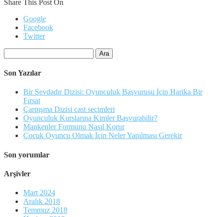
Share This Post On
Google
Facebook
Twitter
Arama:
Son Yazılar
Bir Sevdadır Dizisi: Oyunculuk Başvurusu İçin Harika Bir
Fırsat
Çarpışma Dizisi cast seçimleri
Oyunculuk Kurslarına Kimler Başvurabilir?
Mankenler Formunu Nasıl Korur
Çocuk Oyuncu Olmak İçin Neler Yapılması Gerekir
Son yorumlar
Arşivler
Mart 2024
Aralık 2018
Temmuz 2018